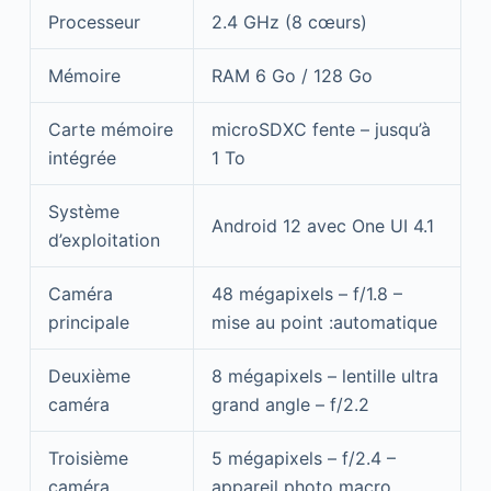
Processeur
2.4 GHz (8 cœurs)
Mémoire
RAM 6 Go / 128 Go
Carte mémoire
microSDXC fente – jusqu’à
intégrée
1 To
Système
Android 12 avec One UI 4.1
d’exploitation
Caméra
48 mégapixels – f/1.8 –
principale
mise au point :automatique
Deuxième
8 mégapixels – lentille ultra
caméra
grand angle – f/2.2
Troisième
5 mégapixels – f/2.4 –
caméra
appareil photo macro