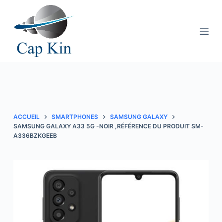
P
a
s
s
e
r
a
u
c
ACCUEIL
SMARTPHONES
SAMSUNG GALAXY
o
SAMSUNG GALAXY A33 5G -NOIR ,RÉFÉRENCE DU PRODUIT SM-
A336BZKGEEB
n
t
e
n
u