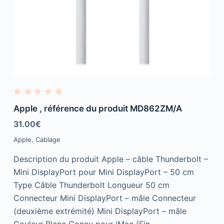
R
a
Apple , référence du produit MD862ZM/A
t
e
31.00
€
d
0
Apple
,
Cablage
o
u
t
Description du produit Apple – câble Thunderbolt –
o
f
Mini DisplayPort pour Mini DisplayPort – 50 cm
5
Type Câble Thunderbolt Longueur 50 cm
Connecteur Mini DisplayPort – mâle Connecteur
(deuxième extrémité) Mini DisplayPort – mâle