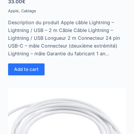
33.00
€
d
0
Apple
,
Cablage
o
u
t
Description du produit Apple câble Lightning –
o
f
Lightning / USB – 2 m Câble Câble Lightning –
5
Lightning / USB Longueur 2 m Connecteur 24 pin
USB-C – mâle Connecteur (deuxième extrémité)
Lightning – mâle Garantie du fabricant 1 an…
Add to cart