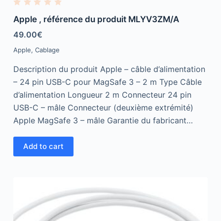
R
a
Apple , référence du produit MLYV3ZM/A
t
e
49.00
€
d
0
Apple
,
Cablage
o
u
t
Description du produit Apple – câble d’alimentation
o
f
– 24 pin USB-C pour MagSafe 3 – 2 m Type Câble
5
d’alimentation Longueur 2 m Connecteur 24 pin
USB-C – mâle Connecteur (deuxième extrémité)
Apple MagSafe 3 – mâle Garantie du fabricant…
Add to cart