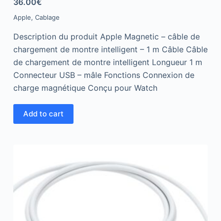
36.00
€
o
u
Apple
,
Cablage
t
o
f
Description du produit Apple Magnetic – câble de
5
chargement de montre intelligent – 1 m Câble Câble
de chargement de montre intelligent Longueur 1 m
Connecteur USB – mâle Fonctions Connexion de
charge magnétique Conçu pour Watch
Add to cart