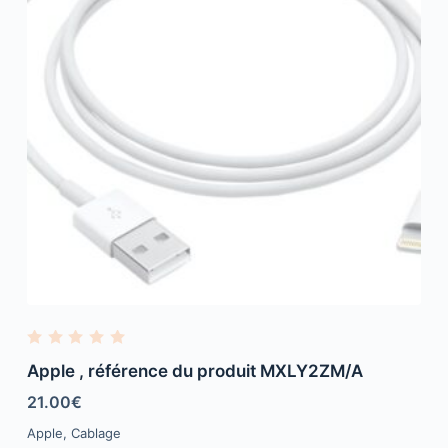
R
a
Apple , référence du produit MXLY2ZM/A
t
e
21.00
€
d
0
Apple
,
Cablage
o