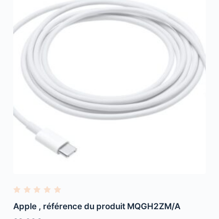
R
a
Apple , référence du produit MQGH2ZM/A
t
e