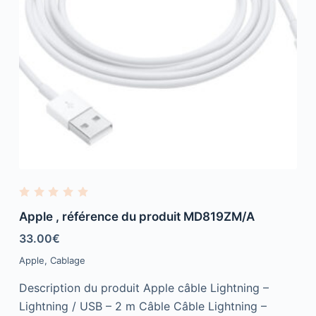
R
a
Apple , référence du produit MD819ZM/A
t
e
33.00
€
d
0
Apple
,
Cablage
o
u
t
Description du produit Apple câble Lightning –
o
f
Lightning / USB – 2 m Câble Câble Lightning –
5