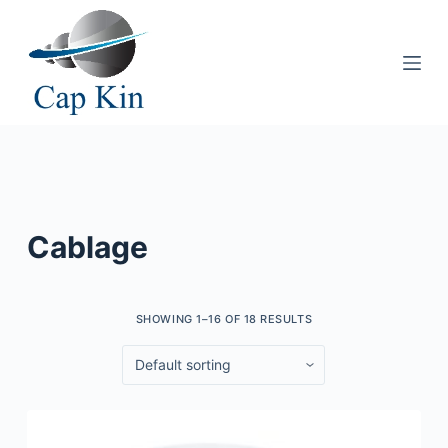
P
a
s
s
e
r
a
u
c
Cablage
o
n
t
SHOWING 1–16 OF 18 RESULTS
e
n
u