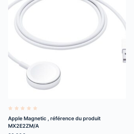
R
a
Apple Magnetic , référence du produit
t
e
MX2E2ZM/A
d
0