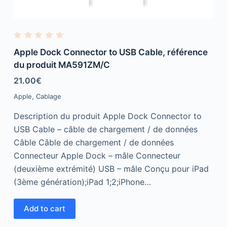
R
a
Apple Dock Connector to USB Cable, référence
t
e
du produit MA591ZM/C
d
0
21.00
€
o
u
Apple
,
Cablage
t
o
f
Description du produit Apple Dock Connector to
5
USB Cable – câble de chargement / de données
Câble Câble de chargement / de données
Connecteur Apple Dock – mâle Connecteur
(deuxième extrémité) USB – mâle Conçu pour iPad
(3ème génération);iPad 1;2;iPhone…
Add to cart