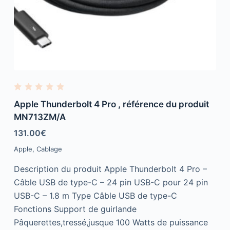
R
a
Apple Thunderbolt 4 Pro , référence du produit
t
e
MN713ZM/A
d
0
131.00
€
o
u
Apple
,
Cablage
t
o
f
Description du produit Apple Thunderbolt 4 Pro –
5
Câble USB de type-C – 24 pin USB-C pour 24 pin
USB-C – 1.8 m Type Câble USB de type-C
Fonctions Support de guirlande
Pâquerettes,tressé,jusque 100 Watts de puissance