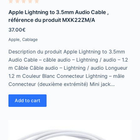
R
a
Apple Lightning to 3.5mm Audio Cable ,
t
e
référence du produit MXK22ZM/A
d
0
37.00
€
o
u
Apple
,
Cablage
t
o
f
Description du produit Apple Lightning to 3.5mm
5
Audio Cable – câble audio – Lightning / audio – 1.2
m Câble Câble audio – Lightning / audio Longueur
1.2 m Couleur Blanc Connecteur Lightning – mâle
Connecteur (deuxième extrémité) Mini jack…
Add to cart