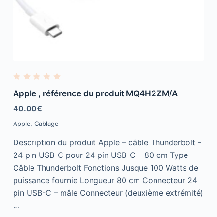
R
a
Apple , référence du produit MQ4H2ZM/A
t
e
40.00
€
d
0
Apple
,
Cablage
o
u
t
Description du produit Apple – câble Thunderbolt –
o
f
24 pin USB-C pour 24 pin USB-C – 80 cm Type
5
Câble Thunderbolt Fonctions Jusque 100 Watts de
puissance fournie Longueur 80 cm Connecteur 24
pin USB-C – mâle Connecteur (deuxième extrémité)
…