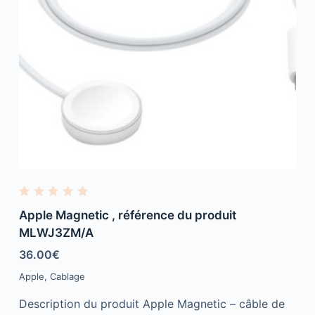
R
a
Apple Magnetic , référence du produit
t
e
MLWJ3ZM/A
d
0
36.00
€
o
u
Apple
,
Cablage
t
o
f
Description du produit Apple Magnetic – câble de
5