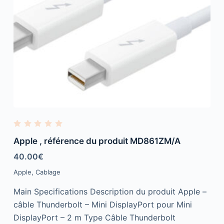
R
a
Apple , référence du produit MD861ZM/A
t
e
40.00
€
d
0
Apple
,
Cablage
o
u
t
Main Specifications Description du produit Apple –
o
f
câble Thunderbolt – Mini DisplayPort pour Mini
5
DisplayPort – 2 m Type Câble Thunderbolt