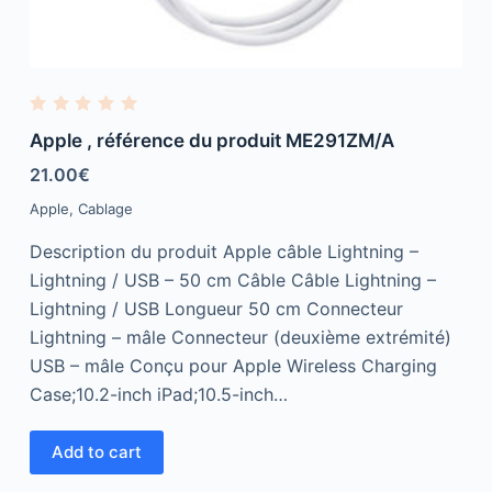
R
a
Apple , référence du produit ME291ZM/A
t
e
21.00
€
d
0
Apple
,
Cablage
o
u
t
Description du produit Apple câble Lightning –
o
f
Lightning / USB – 50 cm Câble Câble Lightning –
5
Lightning / USB Longueur 50 cm Connecteur
Lightning – mâle Connecteur (deuxième extrémité)
USB – mâle Conçu pour Apple Wireless Charging
Case;10.2-inch iPad;10.5-inch…
Add to cart