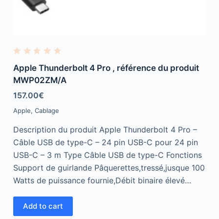
R
a
Apple Thunderbolt 4 Pro , référence du produit
t
e
MWP02ZM/A
d
0
157.00
€
o
u
Apple
,
Cablage
t
o
f
Description du produit Apple Thunderbolt 4 Pro –
5
Câble USB de type-C – 24 pin USB-C pour 24 pin
USB-C – 3 m Type Câble USB de type-C Fonctions
Support de guirlande Pâquerettes,tressé,jusque 100
Watts de puissance fournie,Débit binaire élevé…
Add to cart