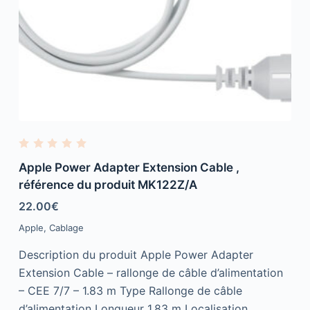
R
a
Apple Power Adapter Extension Cable ,
t
e
référence du produit MK122Z/A
d
0
22.00
€
o
u
Apple
,
Cablage
t
o
f
Description du produit Apple Power Adapter
5
Extension Cable – rallonge de câble d’alimentation
– CEE 7/7 – 1.83 m Type Rallonge de câble
d’alimentation Longueur 1.83 m Localisation