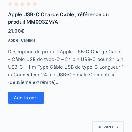
R
a
Apple USB-C Charge Cable , référence du
t
e
produit MM093ZM/A
d
0
21.00
€
o
u
Apple
,
Cablage
t
o
f
Description du produit Apple USB-C Charge Cable
5
– Câble USB de type-C – 24 pin USB-C pour 24 pin
USB-C – 1 m Type Câble USB de type-C Longueur 1
m Connecteur 24 pin USB-C – mâle Connecteur
(deuxième extrémité)…
Add to cart
SUIVANT