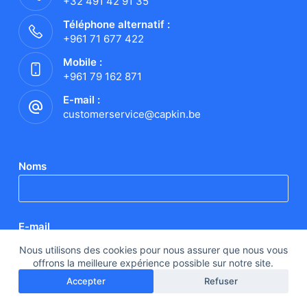
+32 491 42 91 35
Téléphone alternatif :
+961 71 677 422
Mobile :
+961 79 162 871
E-mail :
customerservice@capkin.be
Noms
E-mail
Nous utilisons des cookies pour nous assurer que nous vous
offrons la meilleure expérience possible sur notre site.
Accepter
Refuser
Sujet