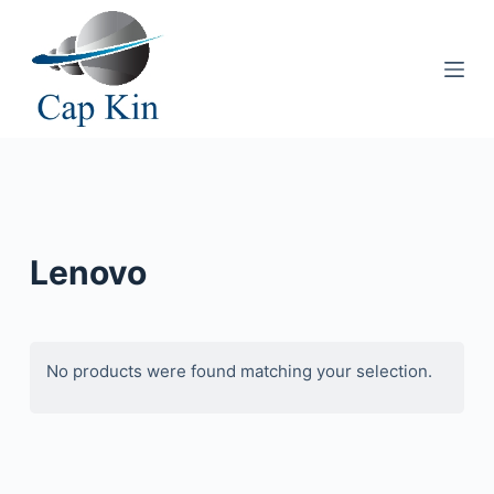
P
a
s
s
e
r
a
u
c
Lenovo
o
n
t
e
No products were found matching your selection.
n
u