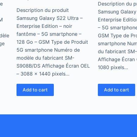
le
Description du p
Description du produit
Samsung Galaxy
Samsung Galaxy S22 Ultra –
M
Enterprise Editio
Enterprise Edition – noir
– 5G smartphone
fantôme – 5G smartphone –
dèle
GSM Type de Pr
128 Go – GSM Type de Produit
ge
smartphone Num
5G smartphone Numéro de
du fabricant S
modèle du fabricant SM-
Affichage Écran
S908B/DS Affichage Écran OEL
1080 pixels…
– 3088 x 1440 pixels…
Add to cart
Add to cart