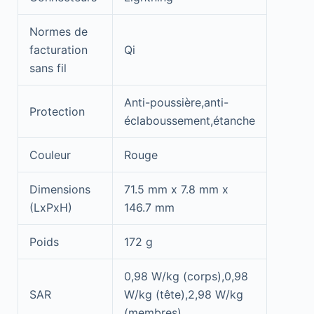
Normes de
facturation
Qi
sans fil
Anti-poussière,anti-
Protection
éclaboussement,étanche
Couleur
Rouge
Dimensions
71.5 mm x 7.8 mm x
(LxPxH)
146.7 mm
Poids
172 g
0,98 W/kg (corps),0,98
SAR
W/kg (tête),2,98 W/kg
(membres)