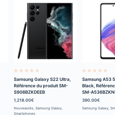
R
R
a
a
Samsung Galaxy S22 Ultra,
Samsung A53 5
t
t
e
e
Référence du produit SM-
Black, Référenc
d
d
S908BZKDEEB
SM-A536BZKN
0
0
o
o
u
u
1,218.00
€
390.00
€
t
t
o
o
Nouveautés
,
Samsung Galaxy
,
Samsung Galaxy
,
Sm
f
f
Smartphones
5
5