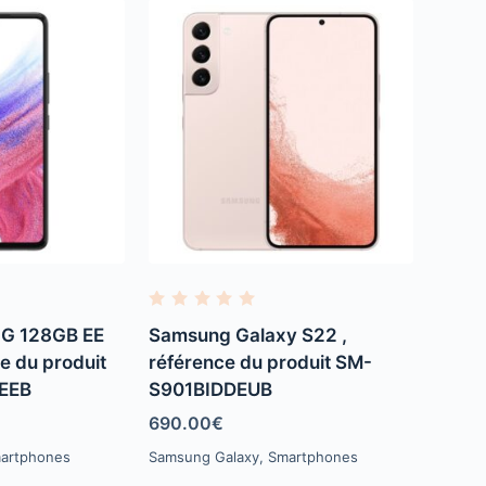
R
a
G 128GB EE
Samsung Galaxy S22 ,
t
e
e du produit
référence du produit SM-
d
EEB
S901BIDDEUB
0
o
u
690.00
€
t
o
artphones
Samsung Galaxy
,
Smartphones
f
5