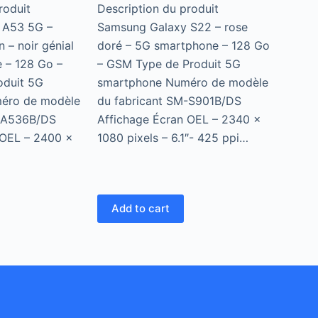
roduit
Description du produit
 A53 5G –
Samsung Galaxy S22 – rose
n – noir génial
doré – 5G smartphone – 128 Go
 – 128 Go –
– GSM Type de Produit 5G
oduit 5G
smartphone Numéro de modèle
éro de modèle
du fabricant SM-S901B/DS
M-A536B/DS
Affichage Écran OEL – 2340 x
 OEL – 2400 x
1080 pixels – 6.1″- 425 ppi…
Add to cart