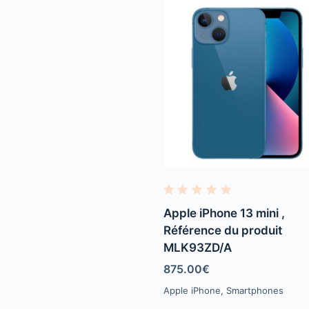
R
a
Apple iPhone 13 mini ,
t
e
Référence du produit
d
MLK93ZD/A
0
o
u
875.00
€
t
o
Apple iPhone
,
Smartphones
f
5