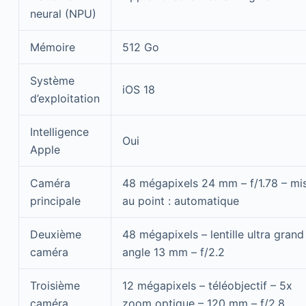
neural (NPU)
Mémoire
512 Go
Système
iOS 18
d’exploitation
Intelligence
Oui
Apple
Caméra
48 mégapixels 24 mm – f/1.78 – mi
principale
au point : automatique
Deuxième
48 mégapixels – lentille ultra grand
caméra
angle 13 mm – f/2.2
Troisième
12 mégapixels – téléobjectif – 5x
caméra
zoom optique – 120 mm – f/2.8