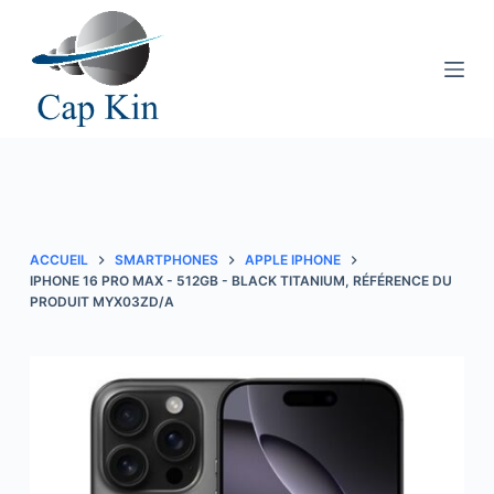
P
a
s
s
e
r
a
u
c
ACCUEIL
SMARTPHONES
APPLE IPHONE
o
IPHONE 16 PRO MAX - 512GB - BLACK TITANIUM, RÉFÉRENCE DU
PRODUIT MYX03ZD/A
n
t
e
n
u