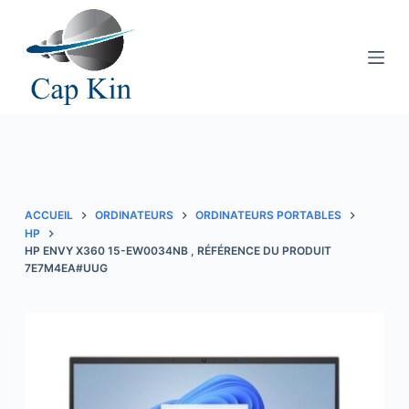
P
a
s
s
e
r
a
u
c
ACCUEIL
ORDINATEURS
ORDINATEURS PORTABLES
o
HP
HP ENVY X360 15-EW0034NB , RÉFÉRENCE DU PRODUIT
n
7E7M4EA#UUG
t
e
n
u