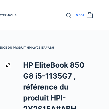
CTEZ-NOUS
0.00
€
ÉRENCE DU PRODUIT HPI-2Y2S1EA#ABH
HP EliteBook 850
G8 i5-1135G7 ,
référence du
produit HPI-
2Y2S1EA#ABH