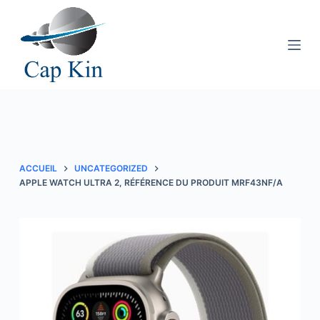
P
a
s
s
e
r
a
u
c
ACCUEIL
UNCATEGORIZED
o
APPLE WATCH ULTRA 2, RÉFÉRENCE DU PRODUIT MRF43NF/A
n
t
e
n
u