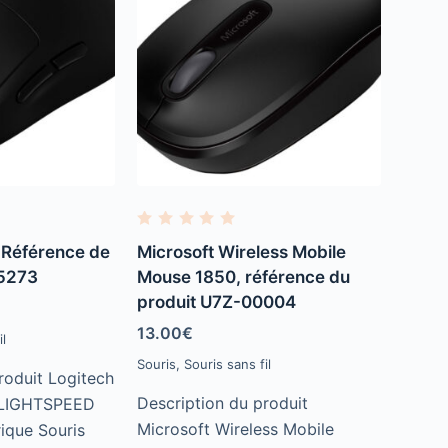
R
a
 Référence de
Microsoft Wireless Mobile
t
e
05273
Mouse 1850, référence du
d
produit U7Z-00004
0
o
u
13.00
€
l
t
o
Souris
,
Souris sans fil
f
roduit Logitech
5
Description du produit
– LIGHTSPEED
Microsoft Wireless Mobile
ique Souris