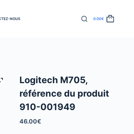
CTEZ-NOUS
0.00
€
Logitech M705,
référence du produit
910-001949
46.00
€