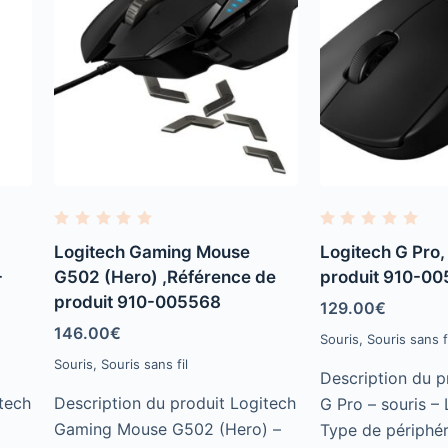
R
R
a
a
Logitech Gaming Mouse
Logitech G Pro,
t
t
e
e
-
G502 (Hero) ,Référence de
produit 910-0
d
d
produit 910-005568
0
0
129.00
€
o
o
u
u
146.00
€
Souris
,
Souris sans fi
t
t
o
o
Souris
,
Souris sans fil
f
f
Description du p
5
5
tech
Description du produit Logitech
G Pro – souris 
Gaming Mouse G502 (Hero) –
Type de périphér