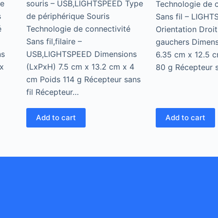
te
souris – USB,LIGHTSPEED Type
Technologie de c
s
de périphérique Souris
Sans fil – LIGH
é
Technologie de connectivité
Orientation Droit
z
Sans fil,filaire –
gauchers Dimens
ns
USB,LIGHTSPEED Dimensions
6.35 cm x 12.5 
x
(LxPxH) 7.5 cm x 13.2 cm x 4
80 g Récepteur 
cm Poids 114 g Récepteur sans
fil Récepteur…
Add to cart
Add to cart