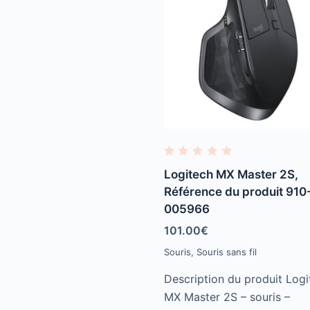
R
a
Logitech MX Master 2S,
t
e
Référence du produit 910
d
005966
0
o
u
101.00
€
t
o
Souris
,
Souris sans fil
f
5
Description du produit Logi
MX Master 2S – souris –