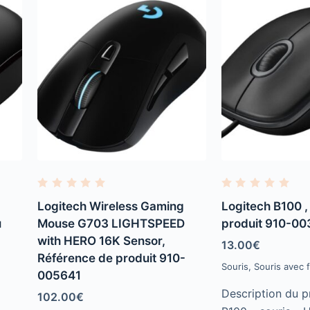
R
R
a
a
Logitech Wireless Gaming
Logitech B100 ,
t
t
e
e
u
Mouse G703 LIGHTSPEED
produit 910-0
d
d
with HERO 16K Sensor,
0
0
13.00
€
o
o
Référence de produit 910-
u
u
Souris
,
Souris avec fi
t
t
005641
o
o
f
f
Description du p
102.00
€
5
5