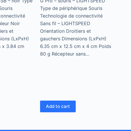
USB – noir Type
G Pro – souris – LIGHTSPEED
Souris
Type de périphérique Souris
onnectivité
Technologie de connectivité
leur Noir
Sans fil – LIGHTSPEED
iers et
Orientation Droitiers et
ions (LxPxH)
gauchers Dimensions (LxPxH)
m x 3.84 cm
6.35 cm x 12.5 cm x 4 cm Poids
80 g Récepteur sans…
Add to cart