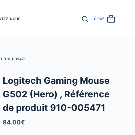
CTEZ-NOUS
0.00
€
T 910-005471
Logitech Gaming Mouse
G502 (Hero) , Référence
de produit 910-005471
84.00
€