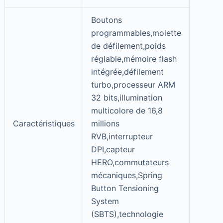
Boutons
programmables,molette
de défilement,poids
réglable,mémoire flash
intégrée,défilement
turbo,processeur ARM
32 bits,illumination
multicolore de 16,8
Caractéristiques
millions
RVB,interrupteur
DPI,capteur
HERO,commutateurs
mécaniques,Spring
Button Tensioning
System
(SBTS),technologie