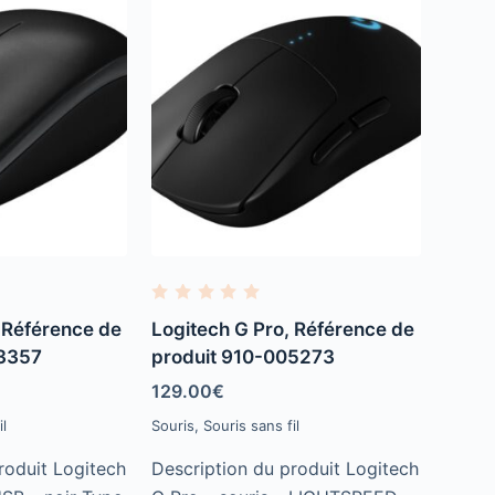
R
a
 Référence de
Logitech G Pro, Référence de
t
e
03357
produit 910-005273
d
0
129.00
€
o
u
l
Souris
,
Souris sans fil
t
o
f
roduit Logitech
Description du produit Logitech
5