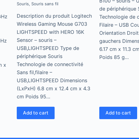
B100 – souris – 
Souris
,
Souris sans fil
de périphérique 
Description du produit Logitech
GHz
Technologie de c
Wireless Gaming Mouse G703
Filaire – USB Cou
LIGHTSPEED with HERO 16K
Orientation Droit
Sensor – souris –
GHz
gauchers Dimens
USB,LIGHTSPEED Type de
6.17 cm x 11.3 c
périphérique Souris
Poids 85 g…
Technologie de connectivité
m x
Sans fil,filaire –
USB,LIGHTSPEED Dimensions
(LxPxH) 6.8 cm x 12.4 cm x 4.3
cm Poids 95…
Add to cart
Add to cart