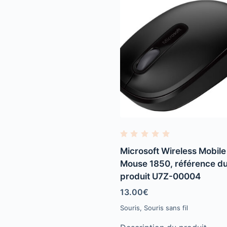
R
a
Microsoft Wireless Mobile
t
e
Mouse 1850, référence d
d
produit U7Z-00004
0
o
u
13.00
€
t
o
Souris
,
Souris sans fil
f
5