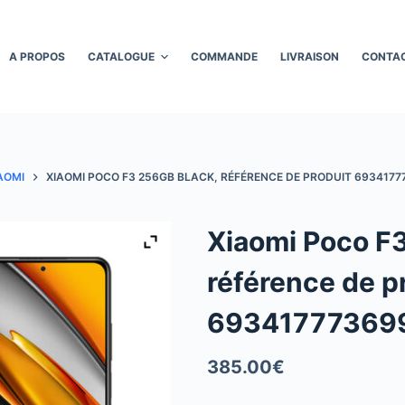
A PROPOS
CATALOGUE
COMMANDE
LIVRAISON
CONTA
AOMI
XIAOMI POCO F3 256GB BLACK, RÉFÉRENCE DE PRODUIT 6934177
Xiaomi Poco F
référence de p
69341777369
385.00
€