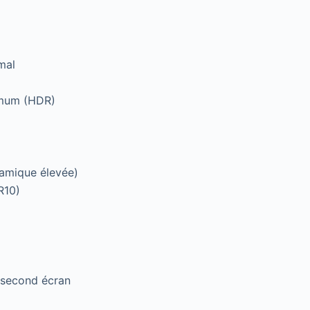
mal
imum (HDR)
amique élevée)
R10)
 second écran