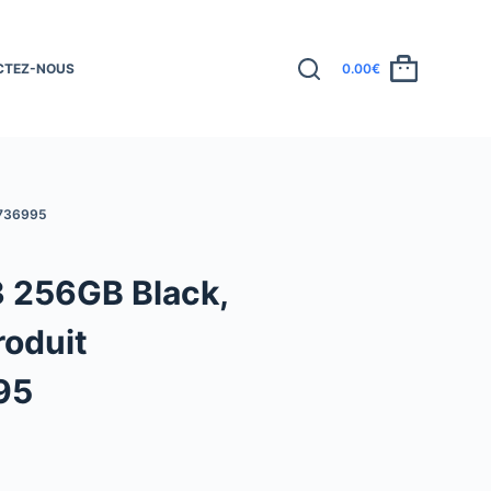
CTEZ-NOUS
0.00
€
736995
3 256GB Black,
roduit
95