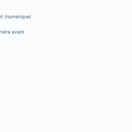
nt (numerique)
améra avant