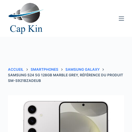
P
a
s
s
e
r
a
u
c
ACCUEIL
SMARTPHONES
SAMSUNG GALAXY
o
SAMSUNG S24 5G 128GB MARBLE GREY, RÉFÉRENCE DU PRODUIT
SM-S921BZADEUB
n
t
e
n
u