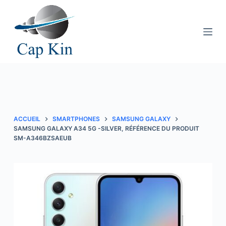
P
a
s
s
e
r
a
u
c
ACCUEIL
SMARTPHONES
SAMSUNG GALAXY
o
SAMSUNG GALAXY A34 5G -SILVER, RÉFÉRENCE DU PRODUIT
SM-A346BZSAEUB
n
t
e
n
u