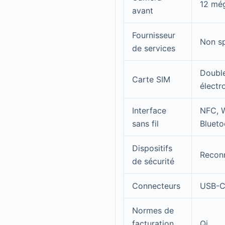
12 még
avant
Fournisseur
Non sp
de services
Double
Carte SIM
électr
Interface
NFC, W
sans fil
Blueto
Dispositifs
Reconn
de sécurité
Connecteurs
USB-
Normes de
facturation
Qi