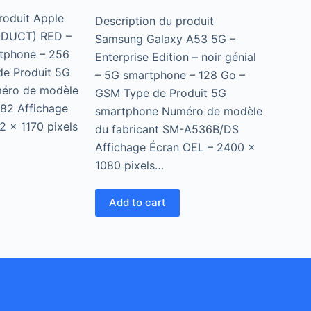
5
roduit Apple
Description du produit
ODUCT) RED –
Samsung Galaxy A53 5G –
tphone – 256
Enterprise Edition – noir génial
e Produit 5G
– 5G smartphone – 128 Go –
éro de modèle
GSM Type de Produit 5G
882 Affichage
smartphone Numéro de modèle
 x 1170 pixels
du fabricant SM-A536B/DS
Affichage Écran OEL – 2400 x
1080 pixels…
Add to cart