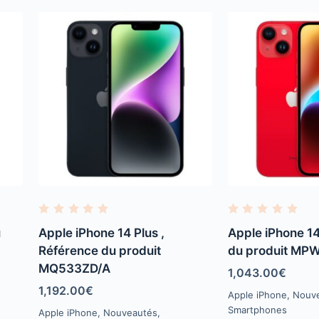
R
R
a
a
u
Apple iPhone 14 Plus ,
Apple iPhone 14
t
t
e
e
Référence du produit
du produit MP
d
d
MQ533ZD/A
0
0
1,043.00
€
o
o
u
u
1,192.00
€
Apple iPhone
,
Nouv
t
t
o
o
Smartphones
Apple iPhone
,
Nouveautés
,
f
f