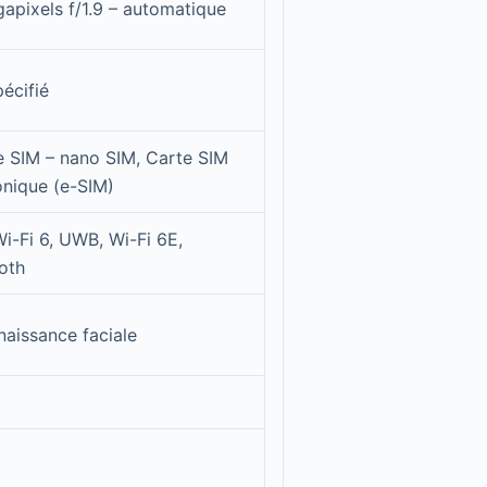
apixels f/1.9 – automatique
écifié
 SIM – nano SIM, Carte SIM
onique (e-SIM)
i-Fi 6, UWB, Wi-Fi 6E,
oth
aissance faciale
C