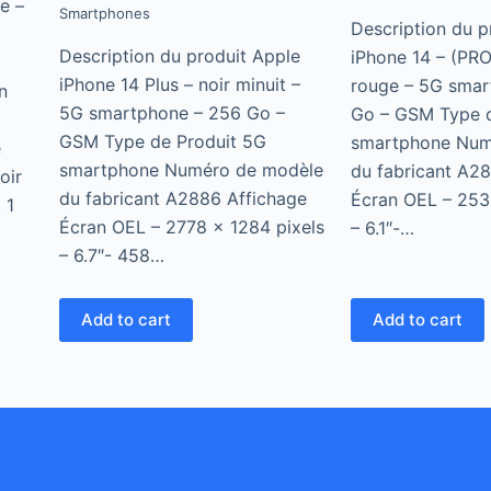
e –
Smartphones
5
5
Description du p
Description du produit Apple
iPhone 14 – (PR
iPhone 14 Plus – noir minuit –
rouge – 5G smar
n
5G smartphone – 256 Go –
Go – GSM Type d
GSM Type de Produit 5G
smartphone Num
e
smartphone Numéro de modèle
du fabricant A2
oir
du fabricant A2886 Affichage
Écran OEL – 2532
 1
Écran OEL – 2778 x 1284 pixels
– 6.1″-…
– 6.7″- 458…
Add to cart
Add to cart