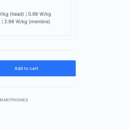
/kg (head) ¦ 0.98 W/kg
 ¦ 2.98 W/kg (membre)
Add to cart
SMARTPHONES