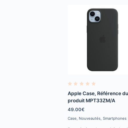
R
a
Apple Case, Référence d
t
e
produit MPT33ZM/A
d
0
49.00
€
o
u
Case
,
Nouveautés
,
Smartphones
t
o
f