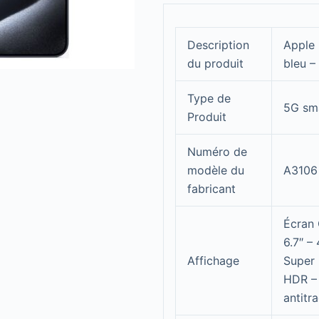
Description
Apple 
du produit
bleu –
Type de
5G sm
Produit
Numéro de
modèle du
A3106
fabricant
Écran 
6.7″ –
Affichage
Super 
HDR –
antitr