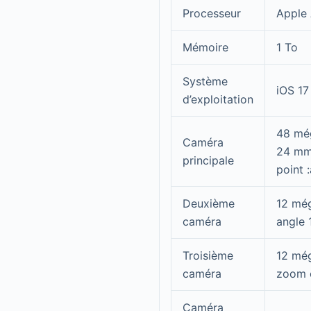
Processeur
Apple 
Mémoire
1 To
Système
iOS 17
d’exploitation
48 még
Caméra
24 mm 
principale
point 
Deuxième
12 még
caméra
angle 
Troisième
12 még
caméra
zoom o
Caméra