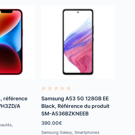
R
a
, référence
Samsung A53 5G 128GB EE
t
e
WH3ZD/A
Black, Référence du produit
d
SM-A536BZKNEEB
0
o
u
390.00
€
eautés
,
t
o
Samsung Galaxy
,
Smartphones
f