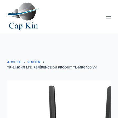
P
a
s
s
e
r
a
u
c
ACCUEIL
ROUTER
o
TP-LINK 4G LTE, RÉFÉRENCE DU PRODUIT TL-MR6400 V4
n
t
e
n
u