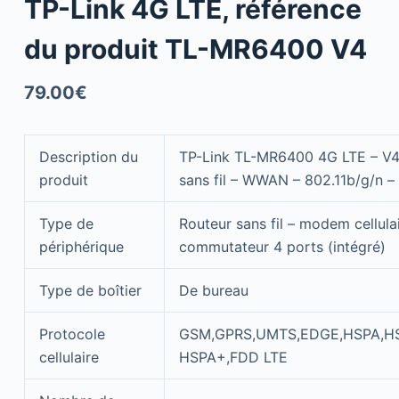
TP-Link 4G LTE, référence
du produit TL-MR6400 V4
79.00
€
Description du
TP-Link TL-MR6400 4G LTE – V4 
produit
sans fil – WWAN – 802.11b/g/n –
Type de
Routeur sans fil – modem cellulai
périphérique
commutateur 4 ports (intégré)
Type de boîtier
De bureau
Protocole
GSM,GPRS,UMTS,EDGE,HSPA,HS
cellulaire
HSPA+,FDD LTE