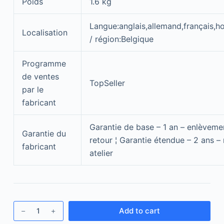
Poids
1.6 kg
Langue:anglais,allemand,français,ho
Localisation
/ région:Belgique
Programme
de ventes
TopSeller
par le
fabricant
Garantie de base – 1 an – enlèveme
Garantie du
retour ¦ Garantie étendue – 2 ans – 
fabricant
atelier
Add to cart