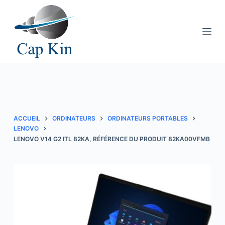
P
a
s
s
e
r
a
u
c
ACCUEIL
ORDINATEURS
ORDINATEURS PORTABLES
o
LENOVO
LENOVO V14 G2 ITL 82KA, RÉFÉRENCE DU PRODUIT 82KA00VFMB
n
t
e
n
u