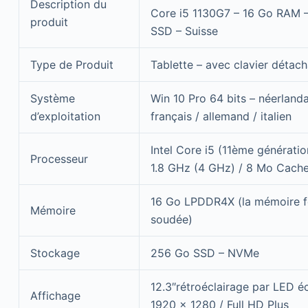
Description du
Core i5 1130G7 – 16 Go RAM 
produit
SSD – Suisse
Type de Produit
Tablette – avec clavier détac
Système
Win 10 Pro 64 bits – néerlandai
d’exploitation
français / allemand / italien
Intel Core i5 (11ème génératio
Processeur
1.8 GHz (4 GHz) / 8 Mo Cach
16 Go LPDDR4X (la mémoire f
Mémoire
soudée)
Stockage
256 Go SSD – NVMe
12.3″rétroéclairage par LED éc
Affichage
1920 x 1280 / Full HD Plus