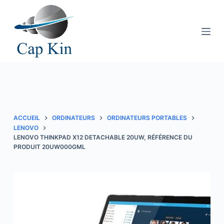
P
a
s
s
e
r
a
u
c
ACCUEIL
ORDINATEURS
ORDINATEURS PORTABLES
o
LENOVO
LENOVO THINKPAD X12 DETACHABLE 20UW, RÉFÉRENCE DU
n
PRODUIT 20UW000GML
t
e
n
u