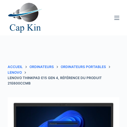
P
a
s
s
e
r
a
u
c
ACCUEIL
ORDINATEURS
ORDINATEURS PORTABLES
o
LENOVO
LENOVO THINKPAD E15 GEN 4, RÉFÉRENCE DU PRODUIT
n
21E600CCMB
t
e
n
u