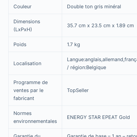
Couleur
Double ton gris minéral
Dimensions
35.7 cm x 23.5 cm x 1.89 cm
(LxPxH)
Poids
1.7 kg
Langue:anglais,allemand,frança
Localisation
/ région:Belgique
Programme de
ventes par le
TopSeller
fabricant
Normes
ENERGY STAR EPEAT Gold
environnementales
Garantie du
Garantie de base – 1 an – retou