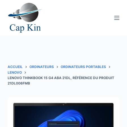
P
a
s
s
e
r
a
u
c
ACCUEIL
ORDINATEURS
ORDINATEURS PORTABLES
o
LENOVO
LENOVO THINKBOOK 15 G4 ABA 21DL, RÉFÉRENCE DU PRODUIT
n
21DL006FMB
t
e
n
u