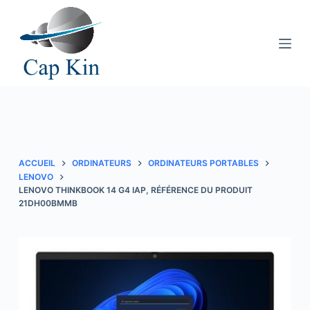
P
a
s
s
e
r
a
u
c
ACCUEIL
ORDINATEURS
ORDINATEURS PORTABLES
o
LENOVO
LENOVO THINKBOOK 14 G4 IAP, RÉFÉRENCE DU PRODUIT
n
21DH00BMMB
t
e
n
u