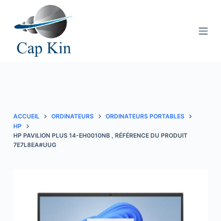
P
a
s
s
e
r
a
u
c
ACCUEIL
ORDINATEURS
ORDINATEURS PORTABLES
o
HP
HP PAVILION PLUS 14-EH0010NB , RÉFÉRENCE DU PRODUIT
n
7E7L8EA#UUG
t
e
n
u