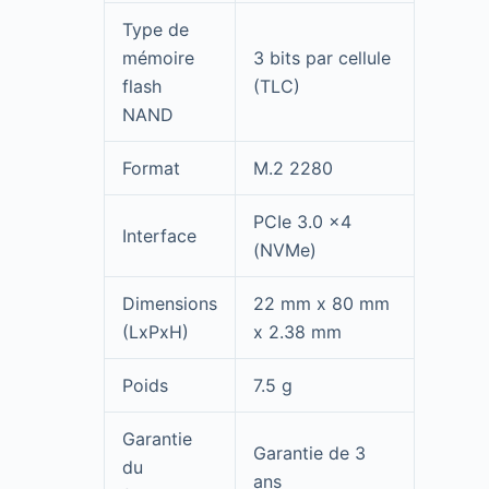
Type de
mémoire
3 bits par cellule
flash
(TLC)
NAND
Format
M.2 2280
PCIe 3.0 x4
Interface
(NVMe)
Dimensions
22 mm x 80 mm
(LxPxH)
x 2.38 mm
Poids
7.5 g
Garantie
Garantie de 3
du
ans