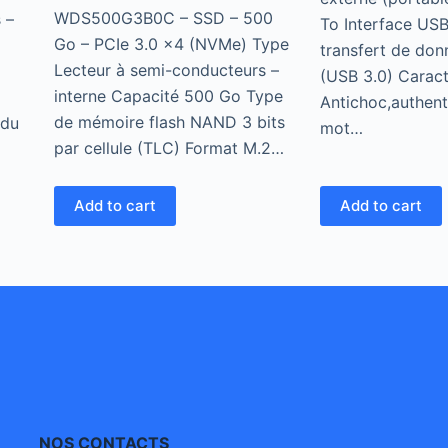
WDS500G3B0C – SSD – 500
 –
To Interface USB
Go – PCIe 3.0 x4 (NVMe) Type
transfert de do
Lecteur à semi-conducteurs –
(USB 3.0) Caract
interne Capacité 500 Go Type
Antichoc,authent
de mémoire flash NAND 3 bits
 du
mot…
par cellule (TLC) Format M.2…
Add to cart
Add to cart
NOS CONTACTS