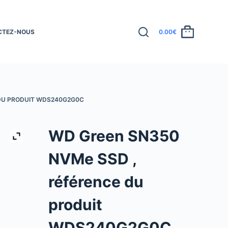
CTEZ-NOUS
0.00
€
 DU PRODUIT WDS240G2G0C
WD Green SN350
NVMe SSD ,
référence du
produit
WDS240G2G0C