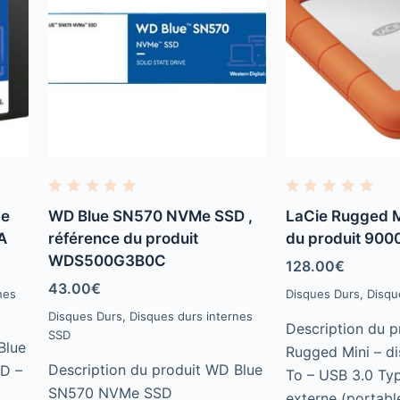
R
R
a
a
ce
WD Blue SN570 NVMe SSD ,
LaCie Rugged M
t
t
e
e
A
référence du produit
du produit 900
d
d
WDS500G3B0C
0
0
128.00
€
o
o
u
u
43.00
€
nes
Disques Durs
,
Disqu
t
t
o
o
Disques Durs
,
Disques durs internes
f
f
Description du p
SSD
5
5
Blue
Rugged Mini – di
Description du produit WD Blue
D –
To – USB 3.0 Typ
SN570 NVMe SSD
externe (portabl