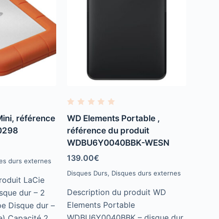
R
a
ini, référence
WD Elements Portable ,
t
e
0298
référence du produit
d
WDBU6Y0040BBK-WESN
0
o
u
139.00
€
es durs externes
t
o
Disques Durs
,
Disques durs externes
f
roduit LaCie
5
Description du produit WD
sque dur – 2
Elements Portable
e Disque dur –
WDBU6Y0040BBK – disque dur
e) Capacité 2