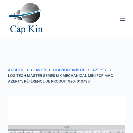
P
a
s
s
e
r
a
u
c
ACCUEIL
CLAVIER
CLAVIER SANS FIL
AZERTY
o
LOGITECH MASTER SERIES MX MECHANICAL MINI FOR MAC
AZERTY, RÉFÉRENCE DE PRODUIT 920-010795
n
t
e
n
u