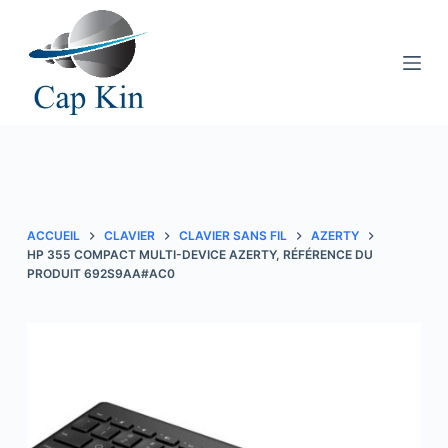
P
a
s
s
e
r
a
u
c
ACCUEIL
CLAVIER
CLAVIER SANS FIL
AZERTY
o
HP 355 COMPACT MULTI-DEVICE AZERTY, RÉFÉRENCE DU
PRODUIT 692S9AA#AC0
n
t
e
n
u