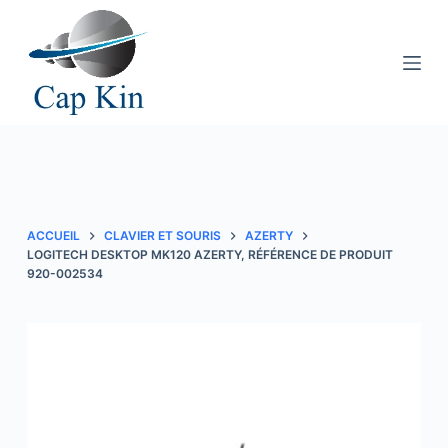
P
a
s
s
e
r
a
u
c
ACCUEIL
CLAVIER ET SOURIS
AZERTY
o
LOGITECH DESKTOP MK120 AZERTY, RÉFÉRENCE DE PRODUIT
920-002534
n
t
e
n
u