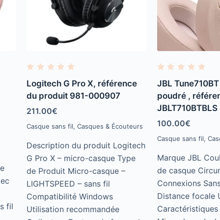
R
R
a
a
Logitech G Pro X, référence
JBL Tune710BT 
t
t
e
e
du produit 981-000907
poudré , référe
d
d
JBLT710BTBLS
0
0
211.00
€
o
o
u
u
100.00
€
Casque sans fil
,
Casques & Écouteurs
t
t
o
o
Casque sans fil
,
Cas
f
f
Description du produit Logitech
5
5
Marque ‎JBL Coul
G Pro X – micro-casque Type
le
de casque ‎Circu
de Produit Micro-casque –
vec
Connexions ‎Sans
LIGHTSPEED – sans fil
Distance focale 
Compatibilité Windows
 fil
Caractéristiques
Utilisation recommandée