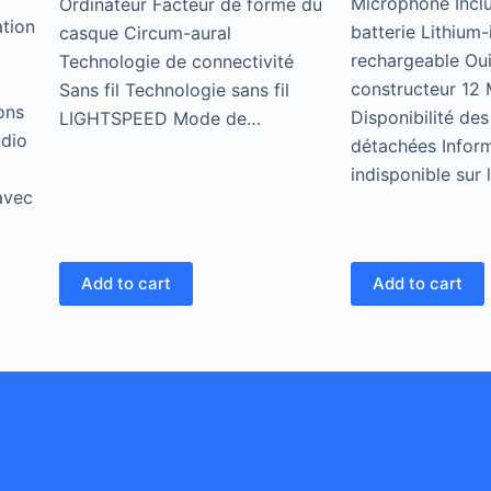
‎Microphone Inc
Ordinateur Facteur de forme du
ation
batterie ‎Lithium-
casque Circum-aural
rechargeable ‎Ou
Technologie de connectivité
constructeur ‎12
Sans fil Technologie sans fil
ons
Disponibilité des
LIGHTSPEED Mode de…
udio
détachées ‎Infor
indisponible sur 
avec
Add to cart
Add to cart