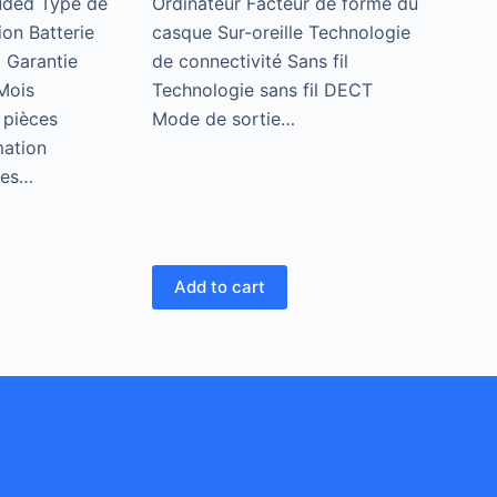
luded Type de
Ordinateur Facteur de forme du
ion Batterie
casque Sur-oreille Technologie
i Garantie
de connectivité Sans fil
 Mois
Technologie sans fil DECT
 pièces
Mode de sortie…
mation
les…
Add to cart