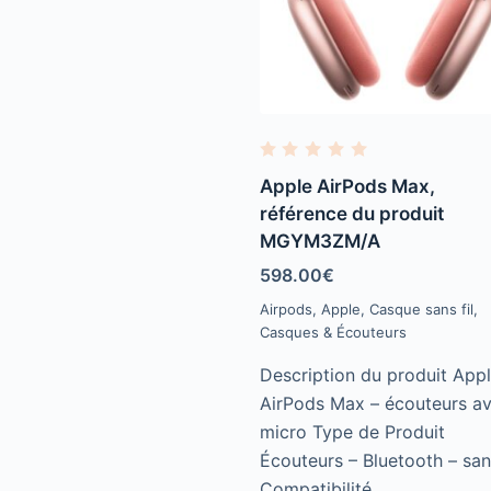
R
a
Apple AirPods Max,
t
e
référence du produit
d
MGYM3ZM/A
0
o
u
598.00
€
t
o
Airpods
,
Apple
,
Casque sans fil
,
f
Casques & Écouteurs
5
Description du produit App
AirPods Max – écouteurs a
micro Type de Produit
Écouteurs – Bluetooth – sans
Compatibilité