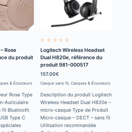
R
a
– Rose
Logitech Wireless Headset
t
e
nce du produit
Dual H820e, référence du
d
produit 981-000517
0
o
u
157.00
€
t
o
ques & Écouteurs
Casque sans fil
,
Casques & Écouteurs
f
5
eur ‎Rose Type
Description du produit Logitech
m-Auriculaire
Wireless Headset Dual H820e –
 fil Bluetooth
micro-casque Type de Produit
‎USB Type C
Micro-casque – DECT – sans fil
 spéciales
Utilisation recommandée