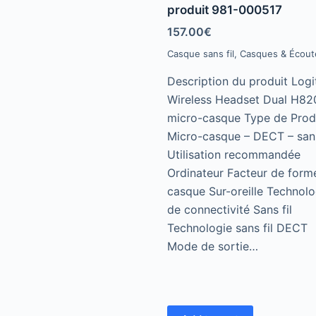
produit 981-000517
0
o
u
157.00
€
t
o
Casque sans fil
,
Casques & Écout
f
5
Description du produit Logi
Wireless Headset Dual H82
micro-casque Type de Prod
Micro-casque – DECT – sans
Utilisation recommandée
Ordinateur Facteur de form
casque Sur-oreille Technolo
de connectivité Sans fil
Technologie sans fil DECT
Mode de sortie…