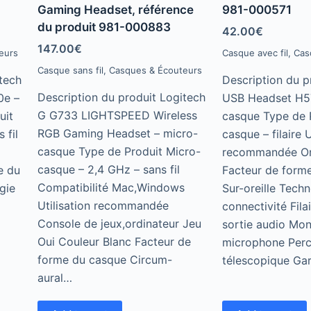
Gaming Headset, référence
981-000571
0
0
o
o
du produit 981-000883
u
u
42.00
€
t
t
147.00
€
o
o
eurs
Casque avec fil
,
Cas
f
f
5
5
Casque sans fil
,
Casques & Écouteurs
tech
Description du p
Description du produit Logitech
0e –
USB Headset H5
G G733 LIGHTSPEED Wireless
uit
casque Type de 
RGB Gaming Headset – micro-
 fil
casque – filaire U
casque Type de Produit Micro-
recommandée Or
casque – 2,4 GHz – sans fil
e du
Facteur de form
Compatibilité Mac,Windows
gie
Sur-oreille Tech
Utilisation recommandée
connectivité Fil
Console de jeux,ordinateur Jeu
sortie audio Mo
Oui Couleur Blanc Facteur de
microphone Per
forme du casque Circum-
télescopique Ga
aural…