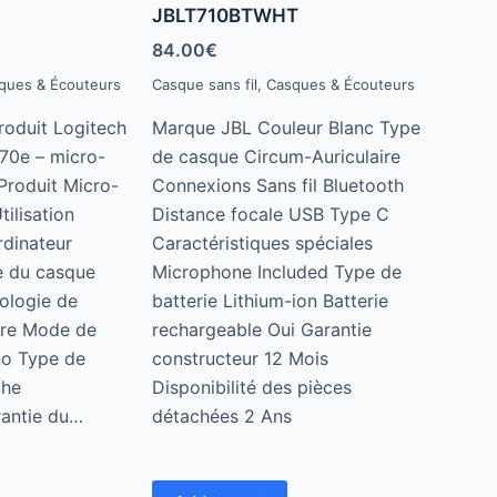
JBLT710BTWHT
0
o
u
84.00
€
t
o
ques & Écouteurs
Casque sans fil
,
Casques & Écouteurs
f
5
roduit Logitech
Marque ‎JBL Couleur ‎Blanc Type
70e – micro-
de casque ‎Circum-Auriculaire
Produit Micro-
Connexions ‎Sans fil Bluetooth
tilisation
Distance focale ‎USB Type C
dinateur
Caractéristiques spéciales
e du casque
‎Microphone Included Type de
nologie de
batterie ‎Lithium-ion Batterie
aire Mode de
rechargeable ‎Oui Garantie
no Type de
constructeur ‎12 Mois
che
Disponibilité des pièces
rantie du…
détachées ‎2 Ans