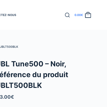
CTEZ-NOUS
0.00
€
 JBLT500BLK
JBL Tune500 – Noir,
référence du produit
JBLT500BLK
3.00
€