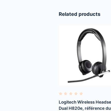
Related products
R
a
Logitech Wireless Headse
t
e
Dual H820e, référence du
d