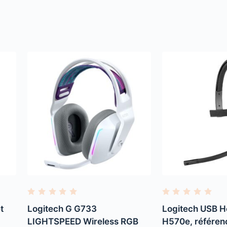
R
R
a
a
t
Logitech G G733
Logitech USB H
t
t
e
e
LIGHTSPEED Wireless RGB
H570e, référen
d
d