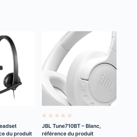
R
a
eadset
JBL Tune710BT – Blanc,
t
e
ce du produit
référence du produit
d