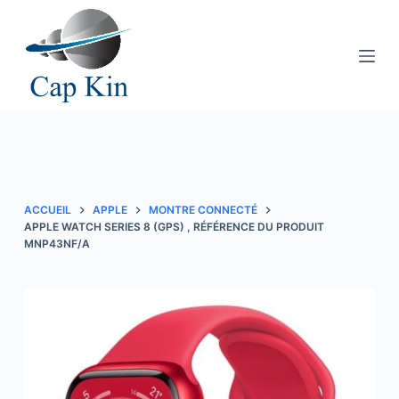
P
a
s
s
e
r
a
u
c
ACCUEIL
APPLE
MONTRE CONNECTÉ
o
APPLE WATCH SERIES 8 (GPS) , RÉFÉRENCE DU PRODUIT
MNP43NF/A
n
t
e
n
u