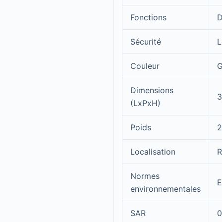
Fonctions
D
Sécurité
L
Couleur
G
Dimensions
3
(LxPxH)
Poids
2
Localisation
R
Normes
E
environnementales
SAR
0