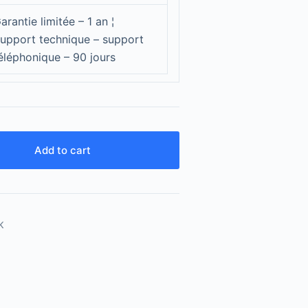
arantie limitée – 1 an ¦
upport technique – support
éléphonique – 90 jours
Add to cart
K