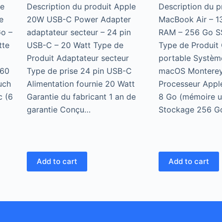
le
Description du produit Apple
Description du p
e
20W USB-C Power Adapter
MacBook Air – 13
Go –
adaptateur secteur – 24 pin
RAM – 256 Go SS
tte
USB-C – 20 Watt Type de
Type de Produit 
Produit Adaptateur secteur
portable Système
360
Type de prise 24 pin USB-C
macOS Monterey
uch
Alimentation fournie 20 Watt
Processeur Appl
c (6
Garantie du fabricant 1 an de
8 Go (mémoire un
garantie Conçu…
Stockage 256 
Add to cart
Add to cart