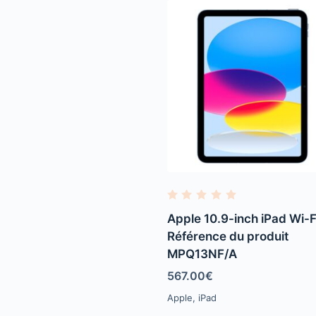
R
a
Apple 10.9-inch iPad Wi-Fi
t
e
Référence du produit
d
MPQ13NF/A
0
o
u
567.00
€
t
o
Apple
,
iPad
f
5