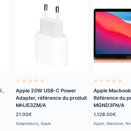
R
R
a
a
 ,
Apple 20W USB-C Power
Apple Macbook 
t
t
e
e
Adapter, référence du produit
Référence du p
d
d
MHJE3ZM/A
MGND3FN/A
0
0
o
o
u
u
21.00
€
1,128.00
€
t
t
o
o
Adaptateurs
,
Apple
Apple
,
Macbook
,
No
f
f
5
5