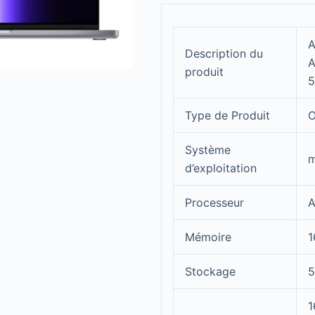
A
Description du
A
produit
5
Type de Produit
O
Système
m
d’exploitation
Processeur
A
Mémoire
1
Stockage
5
1