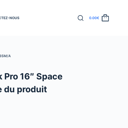
CTEZ-NOUS
0.00
€
83SM/A
 Pro 16″ Space
e du produit