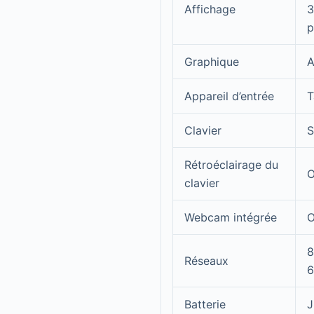
Affichage
3
p
Graphique
A
Appareil d’entrée
T
Clavier
S
Rétroéclairage du
O
clavier
Webcam intégrée
O
8
Réseaux
6
Batterie
J