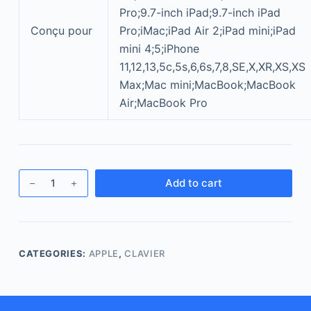
Pro;9.7-inch iPad;9.7-inch iPad
Conçu pour
Pro;iMac;iPad Air 2;iPad mini;iPad
mini 4;5;iPhone
11,12,13,5c,5s,6,6s,7,8,SE,X,XR,XS,XS
Max;Mac mini;MacBook;MacBook
Air;MacBook Pro
Add to cart
CATEGORIES:
APPLE
,
CLAVIER