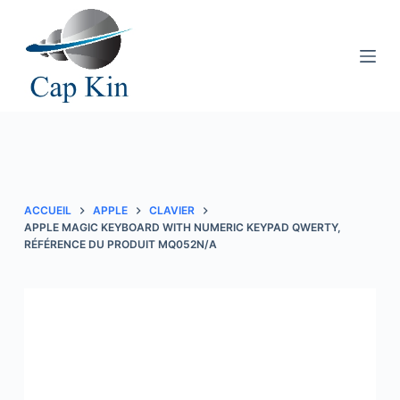
P
a
s
s
e
r
a
u
c
ACCUEIL
APPLE
CLAVIER
o
APPLE MAGIC KEYBOARD WITH NUMERIC KEYPAD QWERTY,
RÉFÉRENCE DU PRODUIT MQ052N/A
n
t
e
n
u