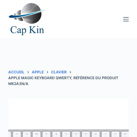
P
a
s
s
e
r
a
u
c
ACCUEIL
APPLE
CLAVIER
o
APPLE MAGIC KEYBOARD QWERTY, RÉFÉRENCE DU PRODUIT
MK2A3N/A
n
t
e
n
u