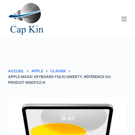
P
a
s
s
e
r
a
u
c
ACCUEIL
APPLE
CLAVIER
o
APPLE MAGIC KEYBOARD FOLIO QWERTY, RÉFÉRENCE DU
PRODUIT MQDP3Z/A
n
t
e
n
u