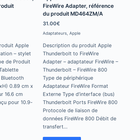
t
e
roduit
FireWire Adapter, référence
d
du produit MD464ZM/A
0
o
u
31.00
€
t
o
Adaptateurs
,
Apple
f
5
roduit Apple
Description du produit Apple
ation – stylet
Thunderbolt to FireWire
pe de Produit
Adapter – adaptateur FireWire –
Tablette
Thunderbolt – FireWire 800
l Bluetooth
Type de périphérique
xH) 0.89 cm x
Adaptateur FireWire Format
r 16.6 cm
Externe Type d’interface (bus)
çu pour 10.9-
Thunderbolt Ports FireWire 800
Protocole de liaison de
données FireWire 800 Débit de
transfert…