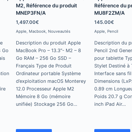
t
t
e
e
M2, Référence du produit
Référence du p
d
d
MNEP3FN/A
MU8F2ZM/A
0
0
o
o
u
u
1,497.00
€
145.00
€
t
t
o
o
Apple
,
Macbook
,
Nouveautés
Apple
,
Pencil
f
f
5
5
le
Description du produit Apple
Description du p
8 Go
MacBook Pro – 13.3″- M2 – 8
Pencil 2nd Gener
is
Go RAM – 256 Go SSD –
pour tablette Ty
Français Type de Produit
Stylet Destiné à 
tion
Ordinateur portable Système
Interface sans fi
d’exploitation macOS Monterey
Dimensions (LxP
ire
12.0 Processeur Apple M2
0.89 cm Longueu
Mémoire 8 Go (mémoire
Poids 20.7 g Con
unifiée) Stockage 256 Go…
inch iPad Air…