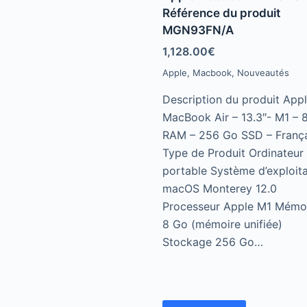
t
e
Référence du produit
d
MGN93FN/A
0
o
u
1,128.00
€
t
o
Apple
,
Macbook
,
Nouveautés
f
5
Description du produit App
MacBook Air – 13.3″- M1 – 
RAM – 256 Go SSD – França
Type de Produit Ordinateur
portable Système d’exploita
macOS Monterey 12.0
Processeur Apple M1 Mémo
8 Go (mémoire unifiée)
Stockage 256 Go…