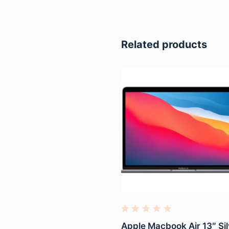
Related products
R
a
Apple Macbook Air 13″ Sil