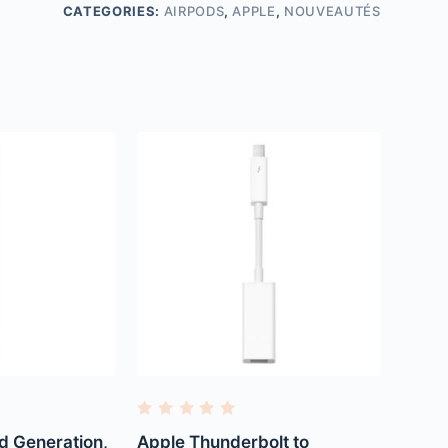
CATEGORIES:
AIRPODS
,
APPLE
,
NOUVEAUTÉS
R
a
d Generation,
Apple Thunderbolt to