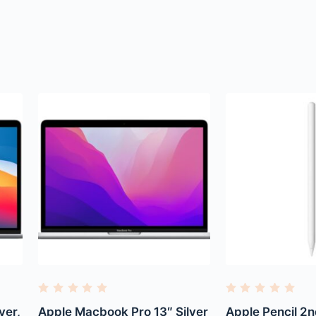
R
R
a
a
ver,
Apple Macbook Pro 13″ Silver
Apple Pencil 2n