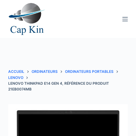
P
a
s
s
e
r
a
u
c
ACCUEIL
ORDINATEURS
ORDINATEURS PORTABLES
o
LENOVO
LENOVO THINKPAD E14 GEN 4, RÉFÉRENCE DU PRODUIT
n
21EB0074MB
t
e
n
u