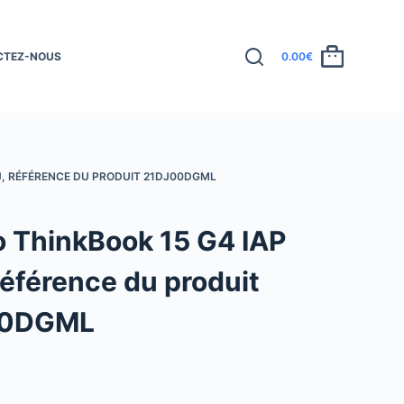
CTEZ-NOUS
0.00
€
J, RÉFÉRENCE DU PRODUIT 21DJ00DGML
 ThinkBook 15 G4 IAP
référence du produit
00DGML