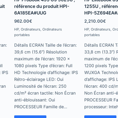
t
t
e
e
uit
référence du produit HPI-
1255U , référen
d
d
6A185EA#UUG
HPI-5Z694EA
0
0
o
o
u
u
962.00
€
2,210.00
€
t
t
o
o
HP
,
Ordinateurs
,
Ordinateurs
HP
,
Ordinateurs
,
Ord
f
f
portables
portables
5
5
ran:
Détails ECRAN Taille de l’écran:
Détails ECRAN Tai
39,6 cm (15.6″) Résolution
33,8 cm (13.3″) 
x
maximum de l’écran: 1920 x
maximum de l’éc
ll
1080 pixels Type d’écran: Full
1200 pixels Type
 IPS
HD Technologie d’affichage: IPS
WUXGA Technol
Rétro-éclairage LED: Oui
d’affichage: IPS
ran
Luminosité de l’écran: 250
l’écran: 400 cd/m
cd/m² écran tactile: Non Écran
Non Écran anti-é
anti-éblouissant: Oui
PROCESSEUR Fam
PROCESSEUR Famille de…
processeur: Inte