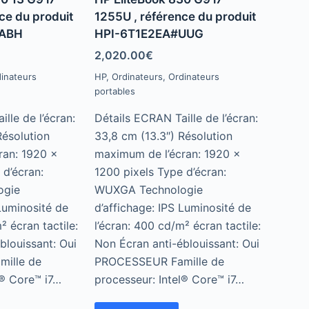
t
e
ce du produit
1255U , référence du produit
d
#ABH
HPI-6T1E2EA#UUG
0
o
u
2,020.00
€
t
o
inateurs
HP
,
Ordinateurs
,
Ordinateurs
f
portables
5
lle de l’écran:
Détails ECRAN Taille de l’écran:
Résolution
33,8 cm (13.3″) Résolution
ran: 1920 x
maximum de l’écran: 1920 x
 d’écran:
1200 pixels Type d’écran:
ogie
WUXGA Technologie
 Luminosité de
d’affichage: IPS Luminosité de
² écran tactile:
l’écran: 400 cd/m² écran tactile:
blouissant: Oui
Non Écran anti-éblouissant: Oui
ille de
PROCESSEUR Famille de
l® Core™ i7…
processeur: Intel® Core™ i7…