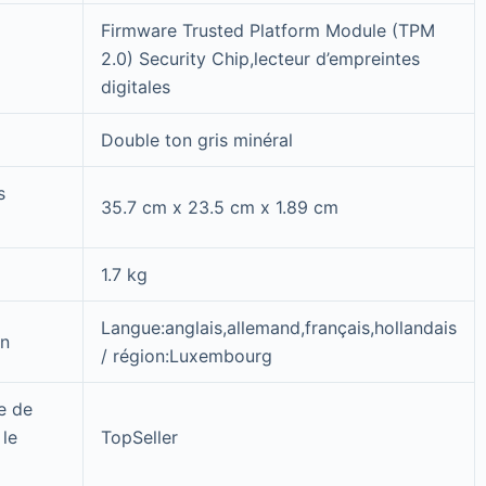
Firmware Trusted Platform Module (TPM
2.0) Security Chip,lecteur d’empreintes
digitales
Double ton gris minéral
s
35.7 cm x 23.5 cm x 1.89 cm
1.7 kg
Langue:anglais,allemand,français,hollandais
on
/ région:Luxembourg
e de
 le
TopSeller