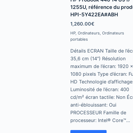
t
e
1255U, référence du prod
d
HPI-5Y422EA#ABH
0
o
u
1,260.00
€
t
o
HP
,
Ordinateurs
,
Ordinateurs
f
portables
5
Détails ECRAN Taille de l’éc
35,6 cm (14″) Résolution
maximum de l’écran: 1920 
1080 pixels Type d’écran: Fu
HD Technologie d’affichage:
Luminosité de l’écran: 400
cd/m² écran tactile: Non Éc
anti-éblouissant: Oui
PROCESSEUR Famille de
processeur: Intel® Core™…