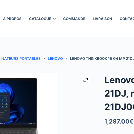
A PROPOS
CATALOGUE
COMMANDE
LIVRAISON
CONTA
INATEURS PORTABLES
LENOVO
LENOVO THINKBOOK 15 G4 IAP 21D
Lenovo
21DJ, 
21DJ
1,287.00
€