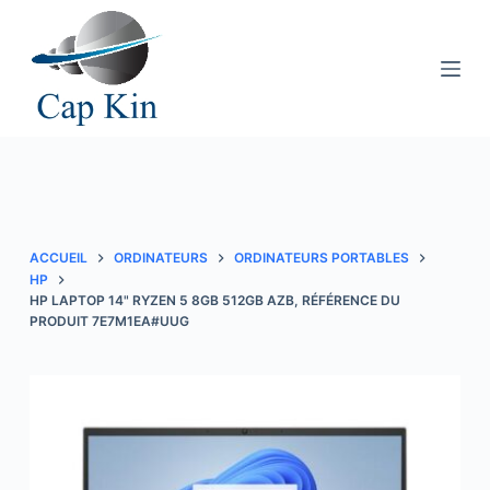
P
a
s
s
e
r
a
u
c
ACCUEIL
ORDINATEURS
ORDINATEURS PORTABLES
o
HP
HP LAPTOP 14" RYZEN 5 8GB 512GB AZB, RÉFÉRENCE DU
n
PRODUIT 7E7M1EA#UUG
t
e
n
u